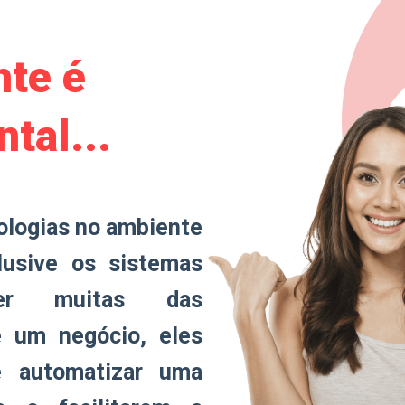
te é
tal...
nologias no ambiente
clusive os sistemas
er muitas das
e um negócio, eles
 automatizar uma