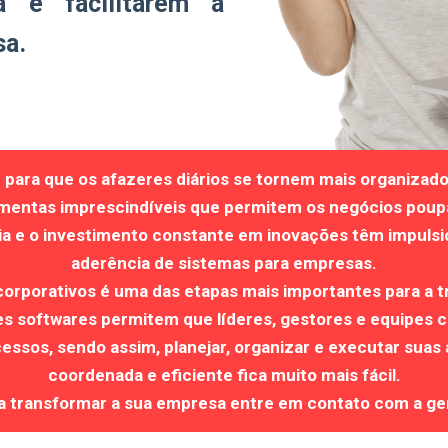
va e facilitarem a
sa.
para que os afazeres diários se tornem mais organizado
amentas imprescindíveis que permitem os negócios poup
ia e o investimento constante em inovações têm impulsi
aderência de sistemas para empresas.
orporativos é uma das etapas mais importantes para a t
ses softwares permitem que líderes, gestores e equipes 
essos, sendo assim, planejar, organizar e executar suas
coordenada e eficiente fica muito mais fácil.
a transformar a sua empresa entre em contato com a ge