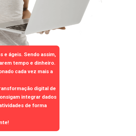
s e ágeis. Sendo assim,
arem tempo e dinheiro.
onado cada vez mais a
ransformação digital de
consigam integrar dados
 atividades de forma
nte!