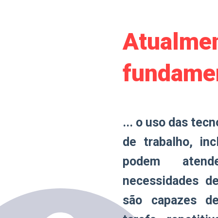
Atualmen
fundamen
... o uso das tec
de trabalho, in
podem atend
necessidades d
são capazes de