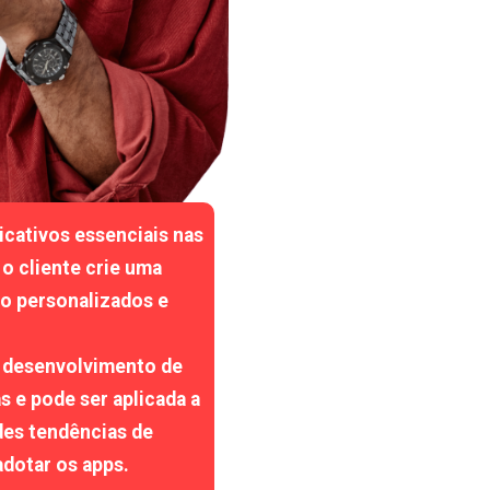
cativos essenciais nas
o cliente crie uma
o personalizados e
 desenvolvimento de
s e pode ser aplicada a
des tendências de
dotar os apps.