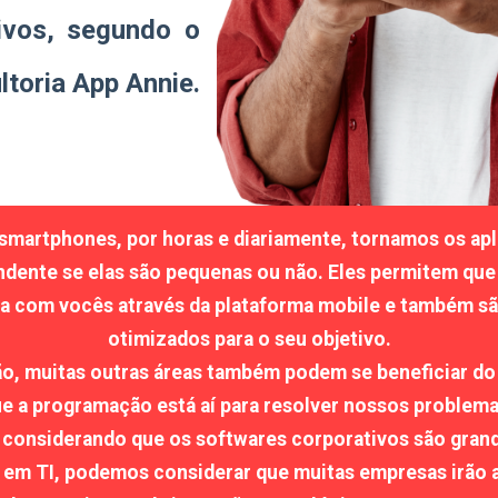
tivos, segundo o
ltoria App Annie.
smartphones, por horas e diariamente, tornamos os apli
dente se elas são pequenas ou não. Eles permitem que 
a com vocês através da plataforma mobile e também sã
otimizados para o seu objetivo.
o, muitas outras áreas também podem se beneficiar do
ue a programação está aí para resolver nossos problema
E considerando que os softwares corporativos são gran
 em TI, podemos considerar que muitas empresas irão a