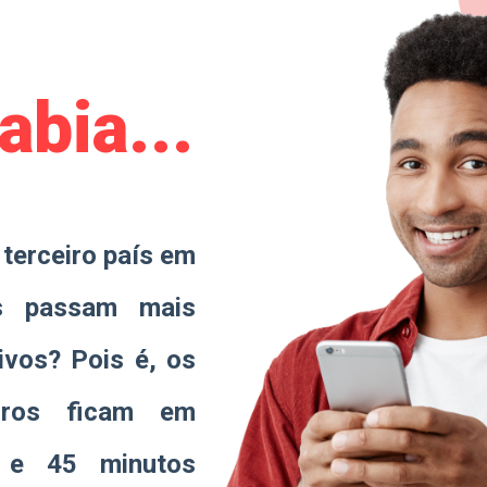
abia...
o terceiro país em
s passam mais
ivos? Pois é, os
eiros ficam em
 e 45 minutos